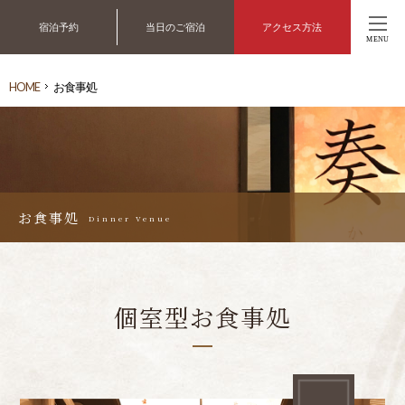
宿泊予約
当日のご宿泊
アクセス方法
MENU
HOME
お食事処
お食事処
Dinner Venue
個室型お食事処