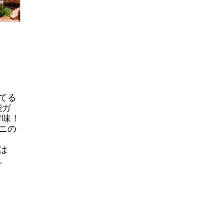
てる
能ガ
旨味！
ニの
は
。