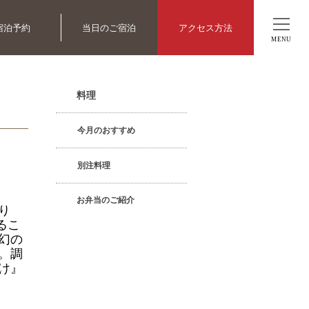
宿泊予約
当日のご宿泊
アクセス方法
MENU
料理
今月のおすすめ
別注料理
お弁当のご紹介
り
るこ
幻の
。調
け』