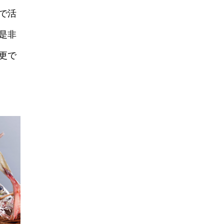
で活
是非
更で