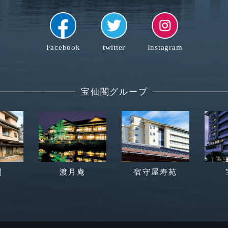
Instagram
Facebook
twitter
宝仙閣グループ
閣
渡月庵
宿守屋寿苑