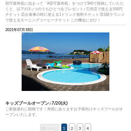
宿守屋寿苑に泊まって「#宿守屋寿苑」をつけてSNSで投稿していただ
くと、以下の3っつのうちひとつをプレゼント♪ ①売店で使える500円
チケット ②お食事の時に使える1ドリンク無料チケット ③1階ラウンジ
で使えるモーニングコーヒーチケット この機会にぜひ！
2021年07月18日
キッズプールオープン♪7/20(火)
ご家族連れに朗報です！寿苑にありますお子様向けキッズプールがオ
ープンいたします。
前ページ
1
2
3
4