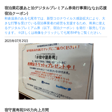
宿泊業応援あと泊デジタルプレミアム券発行事業(ななお応援
宿泊クーポン)
和倉温泉のある七尾市では、新型コロナウイルス感染拡大により、大
きな打撃を受けている宿泊事業者の経営を支援するため、将来に使え
るデジタルプレミアム券（以下、宿泊クーポン）を発行・販売してお
ります。 ※詳しくは画像をクリックして七尾市HPをご覧ください。
2021年07月25日
宿守屋寿苑SNS力向上月間