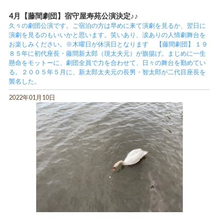
4月【藤間劇団】宿守屋寿苑公演決定♪♪
久々の劇団公演です。ご宿泊の方は早めに来て演劇を見るか、翌日に
演劇を見るのもいいかと思います。笑いあり、涙ありの人情劇舞台を
お楽しみください。※木曜日が休演日となります 【藤間劇団】 １９
８５年に初代座長・藤間新太郎（現太夫元）が旗揚げ。まじめに一生
懸命をモットーに、劇団全員で力を合わせて、日々の舞台を勤めてい
る。２００５年５月に、新太郎太夫元の長男・智太郎が二代目座長を
襲名した。
2022年01月10日