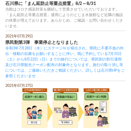
石川県に「まん延防止等重点措置」8/2～8/31
当館はコロナ感染対策を継続して営業させていただいております。
「まん延防止等重点措置」適用によりのとじま水族館など近隣の施設
の休業が増えております。あらかじめ、ご確認・お問い合わせくださ
いませ。
2021年07月29日
県民割第3弾 事業停止となりました
令和3年7月28日（水）にステージⅣが発出され、県民に不要不急の外
出・移動の自粛をお願いすることに伴い、既に予約している7月31日
（土）から8月22日（日）までの旅行については、県民割の割引適用
及び石川県観光クーポン配布の対象外となります。旅行の取り消し等
については、ご連絡いただきご相談ください。 詳しくは石川県HPをご
参照くださいませ
2021年07月27日