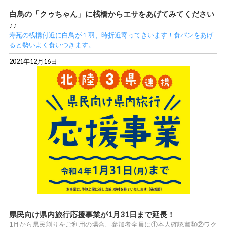
白鳥の「クゥちゃん」に桟橋からエサをあげてみてください
♪♪
寿苑の桟橋付近に白鳥が１羽、時折近寄ってきいます！食パンをあげ
ると勢いよく食いつきます。
2021年12月16日
県民向け県内旅行応援事業が1月31日まで延長！
1月から県民割りをご利用の場合、参加者全員に①本人確認書類②ワク