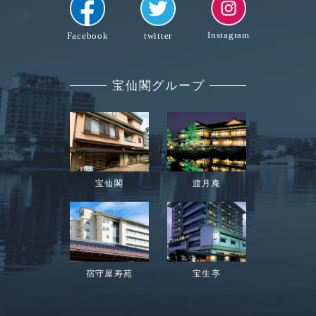
Instagram
Facebook
twitter
宝仙閣グループ
宝仙閣
渡月庵
宿守屋寿苑
宝生亭