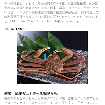
チン接種履歴、もしくは陰性が判るPCR検査、抗原定量検査、抗原定
量検査の結果が必要となります。原本・写真・コピーをご用意くださ
いませ。※ワクチン接種履歴や陰性の検査結果は宿泊日以降の提出で
は割引適用外となりますので事前にFAXかメールでお送りくださいま
せ。FAX：0767-62-4818 メール：info@yadojuen.co.jp
2021年11月09日
解禁！加能ガニ！選べる調理方法♪
蟹の季節となりました。石川県のブランド蟹「加能ガニ」が解禁とな
りロビーの水槽に生きたまま入りました。別注文でご用意できます。