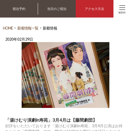
宿泊予約
当日のご宿泊
アクセス方法
MENU
HOME
新着情報一覧
新着情報
2020年02月29日
「湯けむり演劇in寿苑」3月4月は【藤間劇団】
好評をいただいております「湯けむり演劇in寿苑」3月4月公演はお待