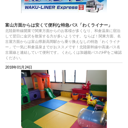
富山方面からは安くて便利な特急バス「わくライナー」
北陸新幹線開業で関東方面からのお客様が多くなり、和倉温泉に宿泊
して翌日に金沢を散策する方が多いようです。 ならば！関東方面、名
古屋方面からは富山県新高岡駅から乗り換えなしの特急「わくライナ
ー」で一気に和倉温泉までがおススメです！北陸新幹線や高速バス名
古屋線と連結していて便利です。 くわしくは加越能バスのHPをご確認
ください。
2018年01月24日