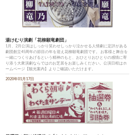
湯けむり演劇「花柳願竜劇団」
1月、2月公演はしっかり笑わせしっかり泣かせる人情劇に定評がある
劇団創立45周年の節目の年を迎え花柳願竜劇団です。 お客様と舞台を
一緒につくりあげるという精神のもと、おひとりおひとりの感情に寄
り添う大衆演劇ならではのお芝居をお楽しみください。公演日程はホ
ームページ【観光案内】よりご確認いただけます。
2020年01月17日