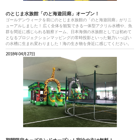
のとじま水族館「のと海遊回廊」オープン！
ゴールデンウィークを前にのとじま水族館の「のと海遊回廊」がリニ
ューアルしました！ 広く全体を観覧できる一体型アクリル水槽や、魚
群を間近に感じられる観察ドーム、日本海側の水族館としては初めて
となるプロジェクションマッピングの常時投影といった魅力いっぱい
の水槽に生まれ変わりました！海の生き物を身近に感じてください。
2018年04月27日
期間限定キッズランドオープン！宿泊の方は無料！