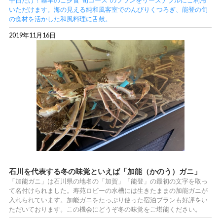
いただけます。海の見える純和風客室でのんびりくつろぎ、能登の旬
の食材を活かした和風料理に舌鼓。
2019年11月16日
石川を代表する冬の味覚といえば「加能（かのう）ガニ」
「加能ガニ」は石川県の地名の「加賀」「能登」の最初の文字を取っ
て名付けられました。寿苑ロビーの水槽には生きたままの加能ガニが
入れられています。加能ガニをたっぷり使った宿泊プランも好評をい
ただいております。この機会にどうぞ冬の味覚をご堪能ください。