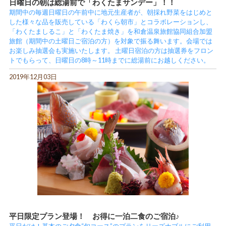
日曜日の朝は総湯前で「わくたまサンデー」！！
期間中の毎週日曜日の午前中に地元生産者が、朝採れ野菜をはじめと
した様々な品を販売している「わくら朝市」とコラボレーションし、
「わくたましるこ」と「わくたま焼き」を和倉温泉旅館協同組合加盟
旅館（期間中の土曜日ご宿泊の方）を対象で振る舞います。会場では
お楽しみ抽選会も実施いたします。 土曜日宿泊の方は抽選券をフロン
トでもらって、日曜日の8時～11時までに総湯前にお越しください。
2019年12月03日
平日限定プラン登場！ お得に一泊二食のご宿泊♪
平日だけ！基本のご夕食“旬コース”のプランをリーズナブルにご利用