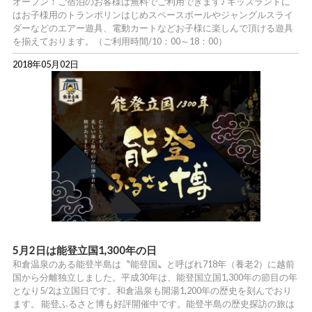
オープン！ご宿泊のお客様は無料でご利用できます♪ キッズランドに
はお子様用のトランポリンはじめスペースボールやジャングルスライ
ダーなどのエアー遊具、電動カートなどお子様に楽しんで頂ける遊具
を揃えております。（ご利用時間/10：00～18：00）
2018年05月02日
5月2日は能登立国1,300年の日
和倉温泉のある能登半島は〝能登国〟と呼ばれ718年（養老2）に越前
国から分離独立しました。平成30年は、能登国立国1,300年の節目の年
となり5/2は立国日です。和倉温泉も開湯1,200年の歴史を刻んでおり
ます。 能登ふるさと博も好評開催中です。能登半島の歴史探訪の旅は