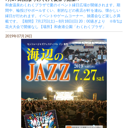
和倉温泉わくわくプラザで夏のイベント縁日広場が開催されます。期
間中、輪投げやボールすくい、射的などの夜店が軒を連ね、懐かしい
縁日が行われます。イベントやゲームコーナー、抽選会など楽しさ満
載です。 【期間】7月27日(土)～8月18日(日) 20：00過ぎより ※8/1は
花火大会で開催なし 【場所】和倉港公園「わくわくプラザ」
2019年07月24日